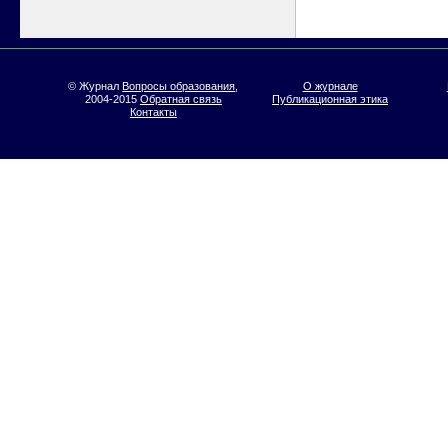
© Журнал
Вопросы образования
,
О журнале
2004-2015
Обратная связь
Публикационная этика
Контакты